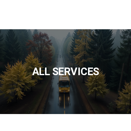
S
S
E
S
S
S
O
A
A
H
O
E
U
S
T
I
U
A
D
P
H
D
M
P
F
R
&
I
I
E
&
O
I
R
M
S
N
R
O
N
A
I
H
U
A
D
K
ALL SERVICES
M
E
M
S
寿
寿
シ
E
S
E
司
司
ー
ド
N
N
と
肉
と
フ
リ
拉
刺
料
刺
拉
ー
ン
麺
身
理
身
麺
ド
ク